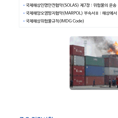
국제해상인명안전협약(SOLAS) 제7장 : 위험물의 운송
국제해양오염방지협약(MARPOL) 부속서Ⅲ : 해상에
국제해상위험물규칙(IMDG Code)