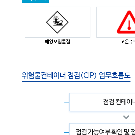
해양오염물질
고온주
위험물컨테이너 점검(CIP) 업무흐름도