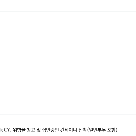
dock CY, 위험물 창고 및 접안중인 컨테이너 선박(일반부두 포함)