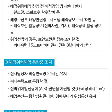
해적위험해역 진입 전 해적침입 방지설비 설치
- 철조망, 소화호수 살수장치 등
해양수산부 해양안전정보시스템 해적정보 수시 확인 등
- 해적모선 활동정보(선박사진, 위치), 해적공격 발생 정보
등
취약선박의 경우, 보안요원을 탑승 조치할 것
- 최대속력 15노트이하이면서 건현 8M이하의 선박
해적위험해역 통항중 조치
선사담당자 비상연락망 24시간 유지
최대속력으로 운항할 것
선박위치발신장치(AIS) 전원을 차단할 것(해적 공격시 'on')
해양수산부 종합상황관리실, 청해부대와 위성통신 유지