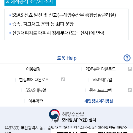
해적공격 조우시 조치
SSAS 신호 발신 및 신고(→해양수산부 종합상황관리실)
증속, 지그재그 운항 등 회피 운항
선원대피처로 대피시 청해부대(또는 선사)에 연락
도움 Help
이용환경
PDF뷰어 다운로드
한컴뷰어 다운로드
VMS매뉴얼
SSAS매뉴얼
관련 프로그램
이용약관
개인정보처리방침
모바일 APP(앱) 설치
(48789) 부산광역시 동구 중앙대로 361번길 14(수정동) 아이엠빌딩 해양수