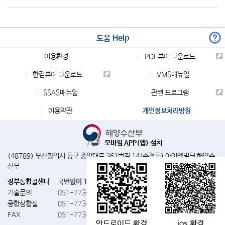
도움 Help
이용환경
PDF뷰어 다운로드
한컴뷰어 다운로드
VMS매뉴얼
SSAS매뉴얼
관련 프로그램
이용약관
개인정보처리방침
모바일 APP(앱) 설치
(48789) 부산광역시 동구 중앙대로 361번길 14(수정동) 아이엠빌딩 해양수
산부
정부통합콜센터
국번없이 110
기술문의
051-773-5885
종합상황실
051-773-5895~6
FAX
051-773-5886
안드로이드 환경
ios 환경