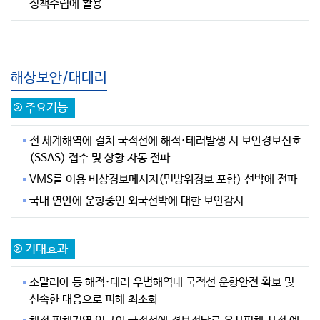
정책수립에 활용
해상보안/대테러
주요기능
전 세계해역에 걸쳐 국적선에 해적·테러발생 시 보안경보신호
(SSAS) 접수 및 상황 자동 전파
VMS를 이용 비상경보메시지(민방위경보 포함) 선박에 전파
국내 연안에 운항중인 외국선박에 대한 보안감시
기대효과
소말리아 등 해적·테러 우범해역내 국적선 운항안전 확보 및
신속한 대응으로 피해 최소화