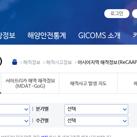
로그인
상정보
해양안전통계
GICOMS 소개
)
해적정보
해적사고정보
아시아지역 해적정보(ReCAAP
서아프리카 해역 해적정보
해적사고 발생 지도
(MDAT-GoG)
분기별
주간별