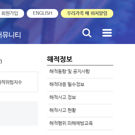
회원가입
ENGLISH
우리가족 배 위치알림
커뮤니티
해적정보
)
해적동향 및 공지사항
해적위험지수
해적대응 필수정보
해적사고 정보
해적사고 현황
해적행위 피해예방교육