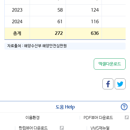
2023
58
124
2024
61
116
총계
272
636
4
자료출처 :
해양수산부 해양안전심판원
엑셀다운로드
도움 Help
이용환경
PDF뷰어 다운로드
한컴뷰어 다운로드
VMS매뉴얼