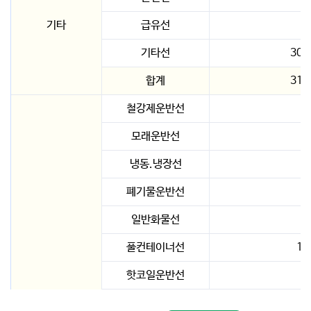
기타
급유선
9
기타선
302
합계
318
철강제운반선
2
모래운반선
1
냉동.냉장선
3
폐기물운반선
1
일반화물선
8
풀컨테이너선
14
핫코일운반선
세미컨테이너선