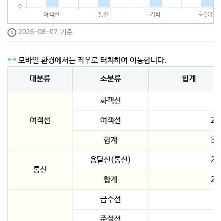
0
여객선
통선
기타
화물선
2026-08-07 기준
모바일 환경에서는 좌우로 터치하여 이동합니다.
대분류
소분류
합계
화객선
5
여객선
여객선
28
합계
33
용달선(통선)
23
통선
합계
23
급수선
5
준설선
1