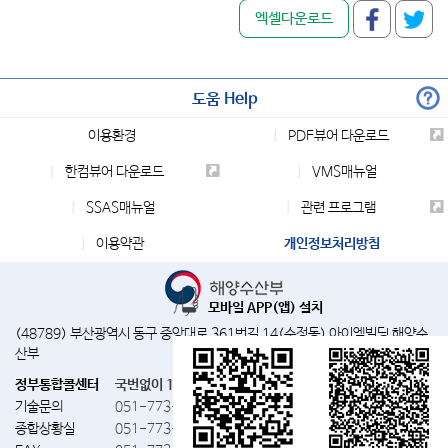
화물선
엑셀다운로드
자동차운반선
10
시멘트운반선
2
도움 Help
석탄운반선
이용환경
PDF뷰어 다운로드
광석운반선
한컴뷰어 다운로드
VMS매뉴얼
원목운반선
SSAS매뉴얼
관련 프로그램
양곡운반선
이용약관
개인정보처리방침
산물선
22
합계
66
모바일 APP(앱) 설치
(48789) 부산광역시 동구 중앙대로 361번길 14(수정동) 아이엠빌딩 해양수
LPG운반선
3
산부
정부통합콜센터
국번없이 110
LNG운반선
기술문의
051-773-5885
석유제품/케미칼겸용
8
종합상황실
051-773-5895~6